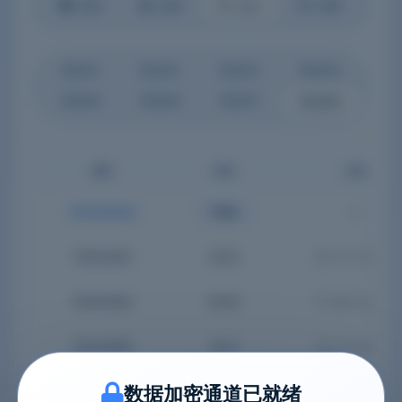
组合
杀组
单双
大小
算法01
算法02
算法03
算法04
算法05
算法06
算法07
算法08
期号
时间
开奖
115044492
115s
—
115044491
09:51
4 + 7 + 3 = 14
115044490
09:46
7 + 6 + 4 = 17
115044489
09:41
9 + 2 + 0 = 11
数据加密通道已就绪
115044488
09:37
9 + 4 + 9 = 22