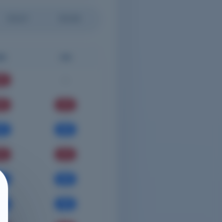
算法07
算法08
测
对错
单
—
单
对
单
错
单
对
单
错
单
错