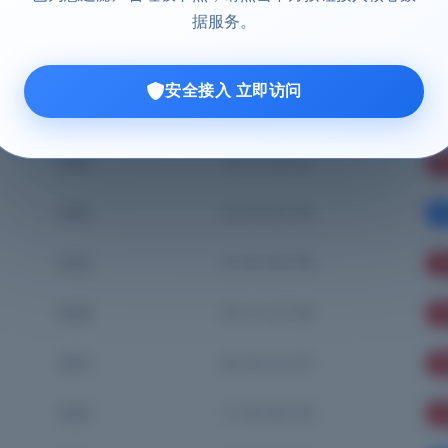
12:56
3 + 1 + 5 = 09
据服务。
12:51
5 + 0 + 3 = 08
安全接入 立即访问
12:46
9 + 8 + 1 = 18
12:42
4 + 7 + 0 = 11
12:36
5 + 0 + 9 = 14
12:32
4 + 6 + 8 = 18
12:26
6 + 7 + 2 = 15
12:21
8 + 9 + 0 = 17
12:16
7 + 6 + 8 = 21