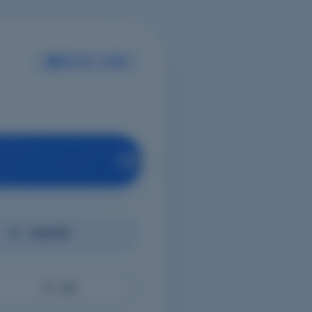
算法认证 · 企业级
大单占比
小双占比
数据
1%
1%
数据洞察
单双