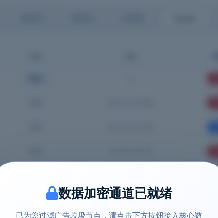
算法03
算法04
算法05
算法06
时间
开奖
预
97s
—
13:21
8 + 4 + 3 = 15
13:17
6 + 3 + 3 = 12
13:11
2 + 4 + 5 = 11
13:06
5 + 8 + 5 = 18
数据加密通道已就绪
13:01
1 + 7 + 2 = 10
已为您过滤广告垃圾节点，请点击下方按钮接入核心数