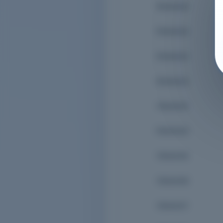
115044325
115044324
115044323
115044322
115044321
115044320
115044319
115044318
115044317