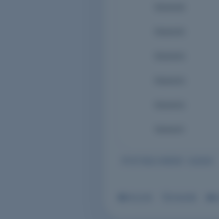
115044316
115044315
115044314
115044313
115044312
115044311
基于最近20期回测 · 动态校准
算法文档
历史回测