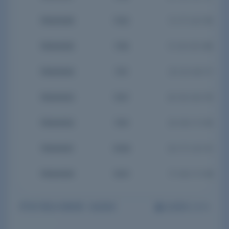
115044306
11:22
1 + 7 + 2 = 10
115044305
11:16
1 + 3 + 5 = 09
115044304
11:11
3 + 2 + 6 = 11
115044303
11:07
4 + 5 + 6 = 15
115044302
11:01
0 + 9 + 1 = 10
115044301
10:56
3 + 7 + 3 = 13
115044300
10:51
7 + 6 + 1 = 14
基于最近20期回测 · 动态校准
企业算法 v2.1.4